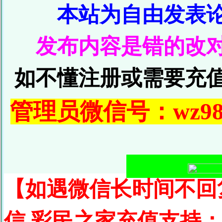
本站为自由发表
发布内容是错的改
如不懂注册或需要充
管理员微信号：wz988
【如遇微信长时间不回
信 彩民之家充值支持