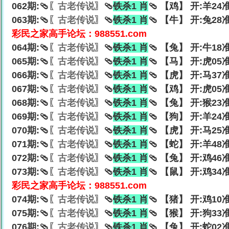
062期:🩴
〖古老传说〗
🩴
铁杀1 肖
🩴 【鸡】 开:羊24
063期:🩴
〖古老传说〗
🩴
铁杀1 肖
🩴 【牛】 开:兔28
彩民之家高手论坛：988551.com
064期:🩴
〖古老传说〗
🩴
铁杀1 肖
🩴 【兔】 开:牛18
065期:🩴
〖古老传说〗
🩴
铁杀1 肖
🩴 【马】 开:虎05
066期:🩴
〖古老传说〗
🩴
铁杀1 肖
🩴 【虎】 开:马37
067期:🩴
〖古老传说〗
🩴
铁杀1 肖
🩴 【鸡】 开:虎05
068期:🩴
〖古老传说〗
🩴
铁杀1 肖
🩴 【兔】 开:猴23
069期:🩴
〖古老传说〗
🩴
铁杀1 肖
🩴 【狗】 开:羊24
070期:🩴
〖古老传说〗
🩴
铁杀1 肖
🩴 【虎】 开:马25
071期:🩴
〖古老传说〗
🩴
铁杀1 肖
🩴 【蛇】 开:羊48
072期:🩴
〖古老传说〗
🩴
铁杀1 肖
🩴 【兔】 开:鸡46
073期:🩴
〖古老传说〗
🩴
铁杀1 肖
🩴 【鼠】 开:鸡34
彩民之家高手论坛：988551.com
074期:🩴
〖古老传说〗
🩴
铁杀1 肖
🩴 【猪】 开:鸡10
075期:🩴
〖古老传说〗
🩴
铁杀1 肖
🩴 【猴】 开:狗33
076期:🩴
〖古老传说〗
🩴
铁杀1 肖
🩴 【兔】 开:蛇02