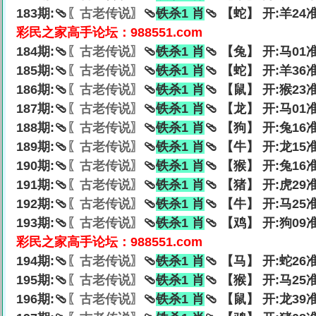
183期:🩴
〖古老传说〗
🩴
铁杀1 肖
🩴 【蛇】 开:羊24
彩民之家高手论坛：988551.com
184期:🩴
〖古老传说〗
🩴
铁杀1 肖
🩴 【兔】 开:马01
185期:🩴
〖古老传说〗
🩴
铁杀1 肖
🩴 【蛇】 开:羊36
186期:🩴
〖古老传说〗
🩴
铁杀1 肖
🩴 【鼠】 开:猴23
187期:🩴
〖古老传说〗
🩴
铁杀1 肖
🩴 【龙】 开:马01
188期:🩴
〖古老传说〗
🩴
铁杀1 肖
🩴 【狗】 开:兔16
189期:🩴
〖古老传说〗
🩴
铁杀1 肖
🩴 【牛】 开:龙15
190期:🩴
〖古老传说〗
🩴
铁杀1 肖
🩴 【猴】 开:兔16
191期:🩴
〖古老传说〗
🩴
铁杀1 肖
🩴 【猪】 开:虎29
192期:🩴
〖古老传说〗
🩴
铁杀1 肖
🩴 【牛】 开:马25
193期:🩴
〖古老传说〗
🩴
铁杀1 肖
🩴 【鸡】 开:狗09
彩民之家高手论坛：988551.com
194期:🩴
〖古老传说〗
🩴
铁杀1 肖
🩴 【马】 开:蛇26
195期:🩴
〖古老传说〗
🩴
铁杀1 肖
🩴 【猴】 开:马25
196期:🩴
〖古老传说〗
🩴
铁杀1 肖
🩴 【鼠】 开:龙39