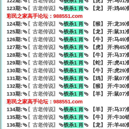
122期:🩴
〖古老传说〗
🩴
铁杀1 肖
🩴 【虎】 开:马01
123期:🩴
〖古老传说〗
🩴
铁杀1 肖
🩴 【龙】 开:鸡46
彩民之家高手论坛：988551.com
124期:🩴
〖古老传说〗
🩴
铁杀1 肖
🩴 【猴】 开:龙39
125期:🩴
〖古老传说〗
🩴
铁杀1 肖
🩴 【龙】 开:鼠31
126期:🩴
〖古老传说〗
🩴
铁杀1 肖
🩴 【牛】 开:马49
127期:🩴
〖古老传说〗
🩴
铁杀1 肖
🩴 【虎】 开:狗45
128期:🩴
〖古老传说〗
🩴
铁杀1 肖
🩴 【牛】 开:马37
129期:🩴
〖古老传说〗
🩴
铁杀1 肖
🩴 【蛇】 开:虎41
130期:🩴
〖古老传说〗
🩴
铁杀1 肖
🩴 【牛】 开:虎29
131期:🩴
〖古老传说〗
🩴
铁杀1 肖
🩴 【鸡】 开:鼠07
132期:🩴
〖古老传说〗
🩴
铁杀1 肖
🩴 【猴】 开:牛30
133期:🩴
〖古老传说〗
🩴
铁杀1 肖
🩴 【羊】 开:鼠07
彩民之家高手论坛：988551.com
134期:🩴
〖古老传说〗
🩴
铁杀1 肖
🩴 【羊】 开:马37
135期:🩴
〖古老传说〗
🩴
铁杀1 肖
🩴 【牛】 开:牛30
136期:🩴
〖古老传说〗
🩴
铁杀1 肖
🩴 【龙】 开:羊48