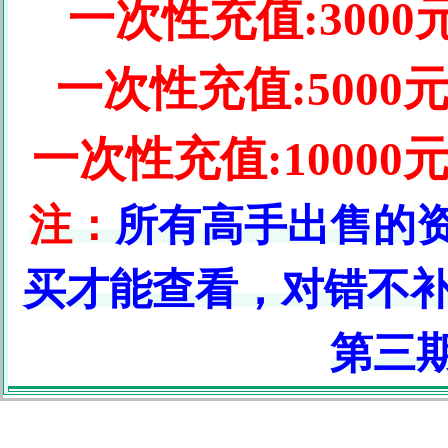
一次性充值:3000元
一次性充值:5000元 
一次性充值:10000元 
注：
所有高手出售的
买才能查看，对错不补
第三