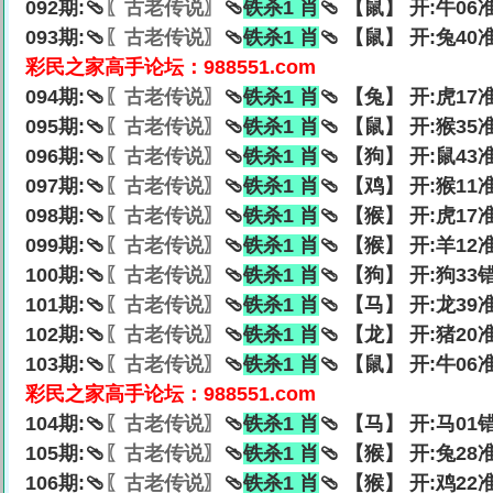
092期:🩴
〖古老传说〗
🩴
铁杀1 肖
🩴 【鼠】 开:牛06
093期:🩴
〖古老传说〗
🩴
铁杀1 肖
🩴 【鼠】 开:兔40
彩民之家高手论坛：988551.com
094期:🩴
〖古老传说〗
🩴
铁杀1 肖
🩴 【兔】 开:虎17
095期:🩴
〖古老传说〗
🩴
铁杀1 肖
🩴 【鼠】 开:猴35
096期:🩴
〖古老传说〗
🩴
铁杀1 肖
🩴 【狗】 开:鼠43
097期:🩴
〖古老传说〗
🩴
铁杀1 肖
🩴 【鸡】 开:猴11
098期:🩴
〖古老传说〗
🩴
铁杀1 肖
🩴 【猴】 开:虎17
099期:🩴
〖古老传说〗
🩴
铁杀1 肖
🩴 【猴】 开:羊12
100期:🩴
〖古老传说〗
🩴
铁杀1 肖
🩴 【狗】 开:狗33
101期:🩴
〖古老传说〗
🩴
铁杀1 肖
🩴 【马】 开:龙39
102期:🩴
〖古老传说〗
🩴
铁杀1 肖
🩴 【龙】 开:猪20
103期:🩴
〖古老传说〗
🩴
铁杀1 肖
🩴 【鼠】 开:牛06
彩民之家高手论坛：988551.com
104期:🩴
〖古老传说〗
🩴
铁杀1 肖
🩴 【马】 开:马01
105期:🩴
〖古老传说〗
🩴
铁杀1 肖
🩴 【猴】 开:兔28
106期:🩴
〖古老传说〗
🩴
铁杀1 肖
🩴 【猴】 开:鸡22