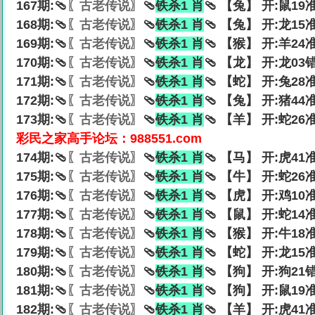
167期:🩴
〖古老传说〗
🩴
铁杀1 肖
🩴 【兔】 开:鼠19
168期:🩴
〖古老传说〗
🩴
铁杀1 肖
🩴 【兔】 开:龙15
169期:🩴
〖古老传说〗
🩴
铁杀1 肖
🩴 【猴】 开:羊24
170期:🩴
〖古老传说〗
🩴
铁杀1 肖
🩴 【龙】 开:龙03
171期:🩴
〖古老传说〗
🩴
铁杀1 肖
🩴 【蛇】 开:兔28
172期:🩴
〖古老传说〗
🩴
铁杀1 肖
🩴 【兔】 开:猪44
173期:🩴
〖古老传说〗
🩴
铁杀1 肖
🩴 【羊】 开:蛇26
彩民之家高手论坛：988551.com
174期:🩴
〖古老传说〗
🩴
铁杀1 肖
🩴 【马】 开:虎41
175期:🩴
〖古老传说〗
🩴
铁杀1 肖
🩴 【牛】 开:蛇26
176期:🩴
〖古老传说〗
🩴
铁杀1 肖
🩴 【虎】 开:鸡10
177期:🩴
〖古老传说〗
🩴
铁杀1 肖
🩴 【鼠】 开:蛇14
178期:🩴
〖古老传说〗
🩴
铁杀1 肖
🩴 【猴】 开:牛18
179期:🩴
〖古老传说〗
🩴
铁杀1 肖
🩴 【蛇】 开:龙15
180期:🩴
〖古老传说〗
🩴
铁杀1 肖
🩴 【狗】 开:狗21
181期:🩴
〖古老传说〗
🩴
铁杀1 肖
🩴 【狗】 开:鼠19
182期:🩴
〖古老传说〗
🩴
铁杀1 肖
🩴 【羊】 开:虎41